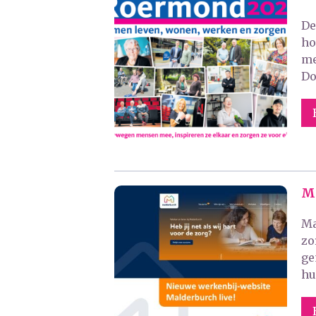
De
ho
me
Do
Ma
Ma
zo
ge
hu