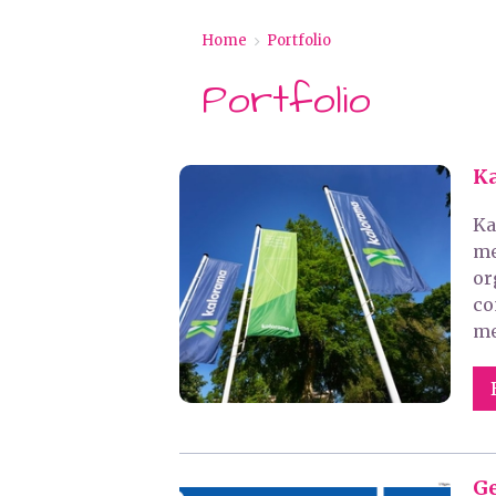
Home
>
Portfolio
Portfolio
K
Ka
me
or
co
me
G